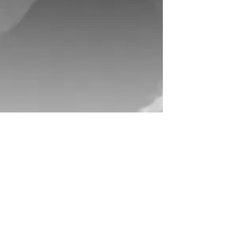
Andreas Heuser
ist ein Wanderer zwischen musikalischen
Welten. Er studierte Klassische Gitarre
und Jazzgitarre an der Staatlichen
Hochschule für Musik Detmold, Institut
Dortmund. Seine intensive
Beschäftigung mit verschiedenen Stilistiken
außereuropäischer Musik,
vor allem nahöstlich-orientalischer
Musik, prägen seine Kompositionen und