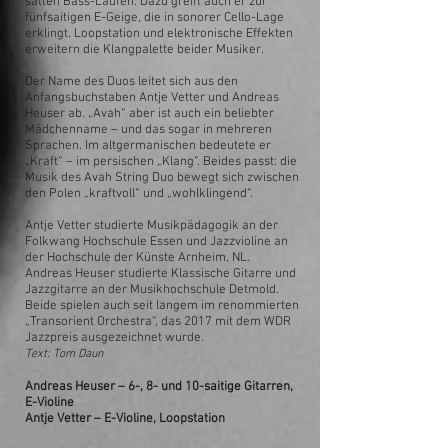
satten Bass-Läufen. Dazu greift auch er zur
fünfsaitigen E-Geige, die in sonorer Cello-Lage
erklingt. Loopstation und elektronische Effekten
erweitern die Klangpalette beider Musiker.
Der Name des Duos leitet sich aus den
Anfangsbuchstaben Antje Vetter und Andreas
Heuser ab. „Avah“ aber ist auch ein beliebter
Mädchenname – und das sogar in mehreren
Sprachen. Im altgermanischen bedeutete er
„Kraft“ – im persischen „Klang“. Beides passt: die
Musik des Avah String Duo bewegt sich zwischen
den Polen „kraftvoll“ und „wohlklingend“.
Antje Vetter studierte Musikpädagogik an der
Folkwang Hochschule Essen und Jazzvioline an
der Hochschule der Künste Arnheim, NL.
Andreas Heuser studierte Klassische Gitarre und
Jazzgitarre an der Musikhochschule Detmold.
Beide spielen auch seit langem im renommierten
„Transorient Orchestra“, das 2017 mit dem WDR
Jazzpreis ausgezeichnet wurde.
Text: Tom Daun
Andreas Heuser – 6-, 8- und 10-saitige Gitarren,
E-Violine
Antje Vetter – E-Violine, Loopstation