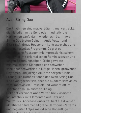
Avah String Duo
Die Rhythmen sind mal verträumt, mal vertrackt,
die Melodien mitreißend oder meditativ, die
Harmonien sanft, dann wieder schräg. Im Avah
String Duo bieten Geigerin Antje Vetter und
Gitarrist Andreas Heuser ein kontrastreiches und
spannungsvolles Programm. Da gibt es
nostalgische Passagen mit impressionistischem
Charakter, mit orientalischen Reminiszenzen und
langen Spannungsbögen. Dicht gewebte
minimalistische Klangteppiche schweben
scheinbar schwerelos in luftige Höhen, groovende
Rhythmen und jazzige Akkorde sorgen für die
Erdung. Die Kompositionen des Avah String Duo
sind avantgardistisch, aber nie akademisch; vieles
wird improvisiert, umspielt und variiert, oft im
spontanen musikalischen Dialog.
Gekonnt verbindet Antje Vetter ihre klassische
Violintechnik mit Elementen aus Jazz und
Weltmusik. Andreas Heuser zaubert auf diversen
akustischen Gitarren filigrane Harmonie-Patterns
und begleitet Antjes melodische Höhenflüge mit